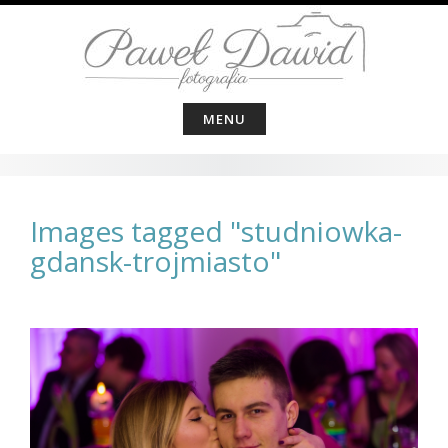
Skip
to
content
MENU
Images tagged "studniowka-
gdansk-trojmiasto"