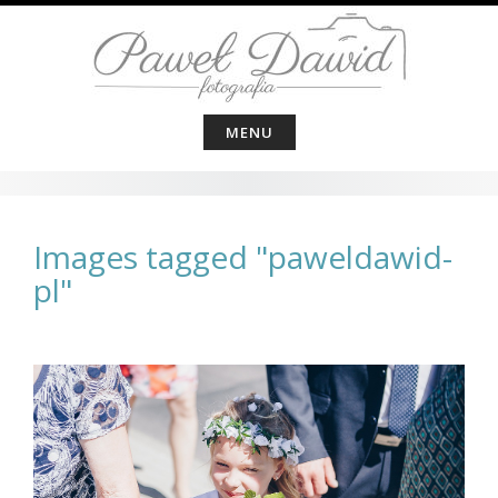
Skip
to
content
MENU
Images tagged "paweldawid-
pl"