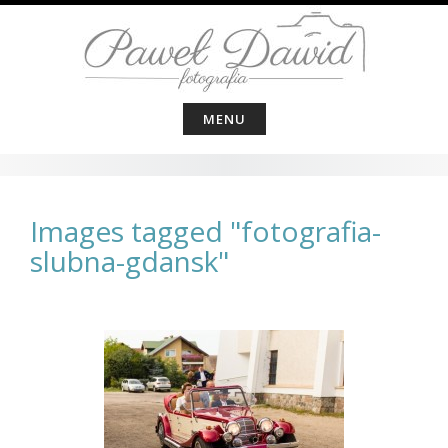
Skip
to
content
MENU
Images tagged "fotografia-
slubna-gdansk"