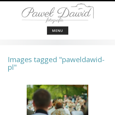
Skip
to
content
MENU
Images tagged "paweldawid-
pl"