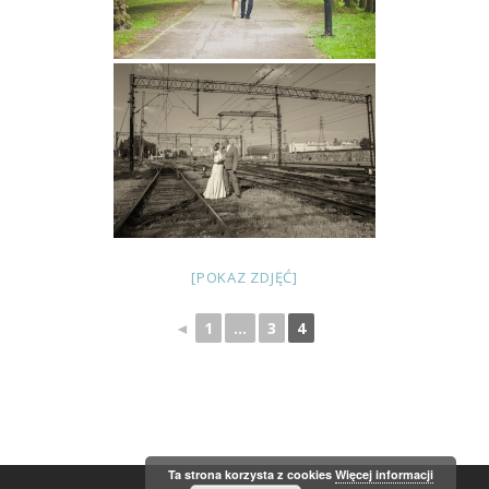
[POKAZ ZDJĘĆ]
◄
1
...
3
4
Ta strona korzysta z cookies
Więcej informacji